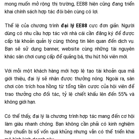
mong muốn mở rộng thị trường, EE88 hiện cũng đang triển
khai chính sách hợp tác đôi bên cùng có lợi.
Thể lệ của chương trình
đại lý EE88
cực đơn giản. Người
dùng có nhu cầu hợp tác với nhà cái cần đăng ký để được
cấp tài khoản quản lý cùng thông tin liên quan đến dịch vụ.
Bạn sẽ sử dụng banner, website cùng những tài nguyên
khác sân chơi cung cấp để quảng bá, thu hút hội viên mới.
Với mỗi một khách hàng mới hợp lệ tạo tài khoản qua mã
giới thiệu, đại lý sẽ nhận được thưởng nóng. Ngoài ra, sân
chơi còn trích hoa hồng từ tổng tiền cược của hội viên để
trao thưởng cho đối tác, tỷ lệ chiết khấu lên đến 55% và
không giới hạn.
Có thể thấy, đại lý là chương trình hợp tác mang đến cơ hội
làm giàu nhanh chóng. Bạn không cần phải có kinh nghiệm
hay chuẩn bị số vốn quá khủng nhưng vẫn có thể triển khai