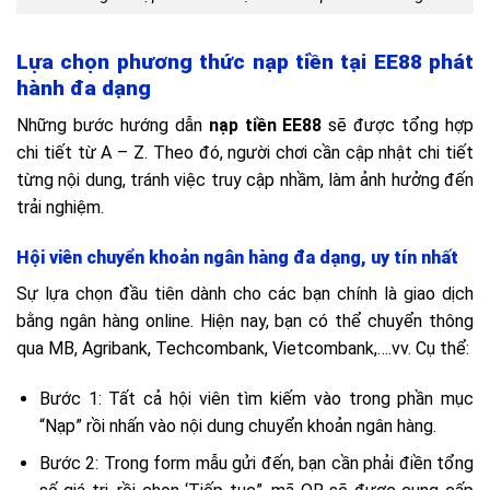
Lựa chọn phương thức nạp tiền tại EE88 phát
hành đa dạng
Những bước hướng dẫn
nạp tiền EE88
sẽ được tổng hợp
chi tiết từ A – Z. Theo đó, người chơi cần cập nhật chi tiết
từng nội dung, tránh việc truy cập nhầm, làm ảnh hưởng đến
trải nghiệm.
Hội viên chuyển khoản ngân hàng đa dạng, uy tín nhất
Sự lựa chọn đầu tiên dành cho các bạn chính là giao dịch
bằng ngân hàng online. Hiện nay, bạn có thể chuyển thông
qua MB, Agribank, Techcombank, Vietcombank,….vv. Cụ thể:
Bước 1: Tất cả hội viên tìm kiếm vào trong phần mục
“Nạp” rồi nhấn vào nội dung chuyển khoản ngân hàng.
Bước 2: Trong form mẫu gửi đến, bạn cần phải điền tổng