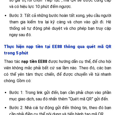
số giá trị, rồi chọn ‘Tiếp tục”, mã QR sẽ được cung cấp
và có hiệu lực 10 phút đếm ngược.
Bước 3: Tất cả những bước hoàn tất xong, yêu cầu người
tham gia kiểm tra lại kỹ càng và chọn vào gửi đi. Hệ
thống sẽ tự động phê duyệt và cho phép bạn truy cập
ngay sau đó.
Thực hiện nạp tiền tại EE88 thông qua quét mã QR
trong 5 phút
Thao tác
nạp tiền EE88
được hướng dẫn cụ thể, để cho hội
viên không mắc phải bất cứ sai lầm nào. Theo đó, các bạn
có thể yên tâm thực chiến, để được chuyển về túi nhanh
chóng. Gồm có:
Bước 1: Trong link gửi đến, bạn cần phải chọn vào phần
mục giao dịch, sau đó nhấn thêm “Quét mã QR” gửi đến.
Bước 2: Nhà cái tự động gửi đến thông tin, theo đó bạn
cần phải điền cụ thể nội dung và tiến hành tạo mã QR.