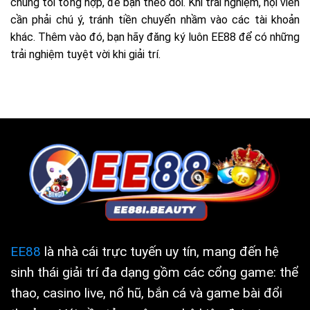
chúng tôi tổng hợp, để bạn theo dõi. Khi trải nghiệm, hội viên
cần phải chú ý, tránh tiền chuyển nhầm vào các tài khoản
khác. Thêm vào đó, bạn hãy đăng ký luôn EE88 để có những
trải nghiệm tuyệt vời khi giải trí.
EE88
là nhà cái trực tuyến uy tín, mang đến hệ
sinh thái giải trí đa dạng gồm các cổng game: thể
thao, casino live, nổ hũ, bắn cá và game bài đổi