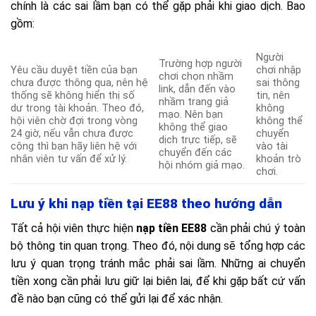
chính là các sai lầm bạn có thể gặp phải khi giao dịch. Bao
gồm:
Người
Trường hợp người
Yêu cầu duyệt tiền của bạn
chơi nhập
chơi chọn nhầm
chưa được thông qua, nên hệ
sai thông
link, dẫn đến vào
thống sẽ không hiển thị số
tin, nên
nhầm trang giả
dư trong tài khoản. Theo đó,
không
mạo. Nên bạn
hội viên chờ đợi trong vòng
không thể
không thể giao
24 giờ, nếu vẫn chưa được
chuyển
dịch trực tiếp, sẽ
cộng thì bạn hãy liên hệ với
vào tài
chuyển đến các
nhân viên tư vấn để xử lý.
khoản trò
hội nhóm giả mạo.
chơi.
Lưu ý khi nạp tiền tại EE88 theo hướng dẫn
Tất cả hội viên thực hiện
nạp tiền EE88
cần phải chú ý toàn
bộ thông tin quan trọng. Theo đó, nội dung sẽ tổng hợp các
lưu ý quan trọng tránh mắc phải sai lầm. Những ai chuyển
tiền xong cần phải lưu giữ lại biên lai, để khi gặp bất cứ vấn
đề nào bạn cũng có thể gửi lại để xác nhận.