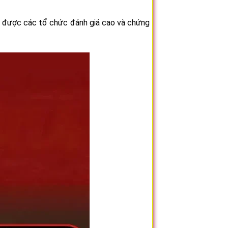
 đã được các tổ chức đánh giá cao và chứng