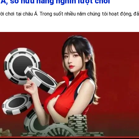
 Á, sở hữu hàng nghìn lượt chơi
ười chơi tại châu Á. Trong suốt nhiều năm chúng tôi hoạt động,