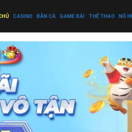
CHỦ
CASINO
BẮN CÁ
GAME BÀI
THỂ THAO
NỔ H