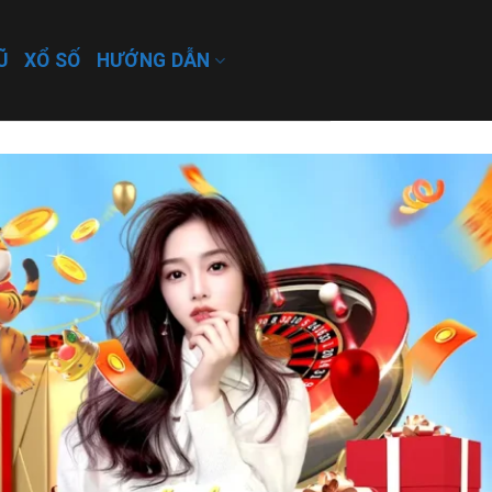
Ũ
XỔ SỐ
HƯỚNG DẪN