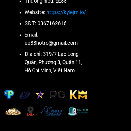
Thương hiệu: EE88
ảo mật dữ liệu người dùng.
Website:
https://kylejm.io/
Microgaming, SA Gaming
.
SĐT: 0367162616
Email:
ee88hotro@gmail.com
Địa chỉ: 319/7 Lạc Long
Quân, Phường 3, Quận 11,
Hồ Chí Minh, Việt Nam
heo tiêu chuẩn toàn cầu.
về chất lượng, dịch vụ tốt nhất. Theo đó,