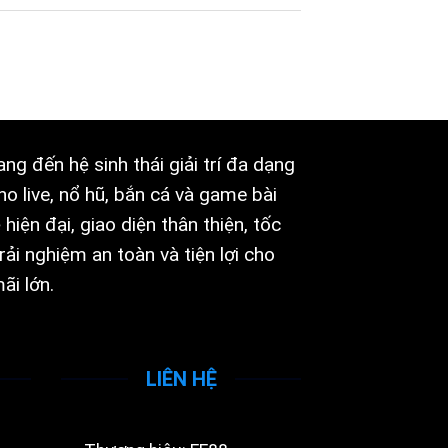
nh đến năm 2027.
ang đến hệ sinh thái giải trí đa dạng
Thái Lan.
o live, nổ hũ, bắn cá và game bài
iện đại, giao diện thân thiện, tốc
i nghiệm an toàn và tiện lợi cho
ãi lớn.
kỳ của cơ quan quản lý là kim chỉ nam giúp
LIÊN HỆ
,
Curacao Gaming
, và
Isle of Man
.