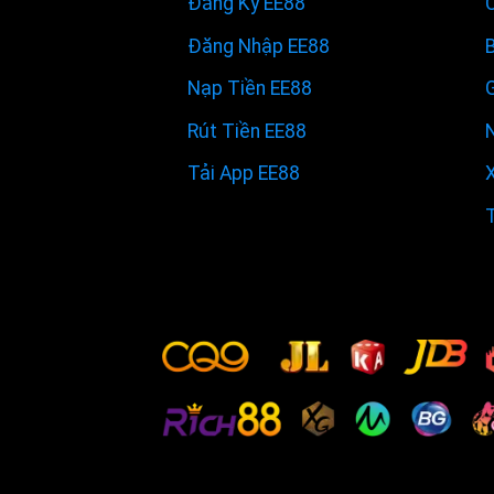
Đăng Ký EE88
Chứng chỉ bảo mật
Đạt chuẩn quốc t
Đăng Nhập EE88
Đối tác chiến lược
Hợp tác cung cấp
Nạp Tiền EE88
• Top 3 sân chơi 
Rút Tiền EE88
Thành tích nổi bật
• Giải thưởng “Dịc
Tải App EE88
•
Top 2
Game Bắn 
Xếp hạng sản phẩm
•
Top 3
Thương hiệ
•
Top 10
Casino tr
Thế mạnh vượt trội
Hạ tầng công nghệ
Tại sao nên chọn EE88? –
Những điểm nhấn đã giúp cho thương hi