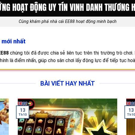
Cùng khám phá nhà cái EE88 hoạt động minh bạch
 mới nhất
EE88
chúng tôi đã được chia sẻ liên tục trên thị trường trò chơ
 chính là điểm nhấn, giúp cho sân chơi lấy động lực để tiếp tục ho
Link vào EE88
BÀI VIẾT HAY NHẤT
Link chính thức:
https://kylejm.io/
Link EE88 cho Máy tính (PC/Laptop): https://kylejm.io/
Link EE88 cho Điện thoại (Mobile/App): https://kylejm.io/
Link Dự phòng (Chống bị chặn): https:/kylejm.io/
13
13
Th10
Th1
ng 3 năm tiếp theo