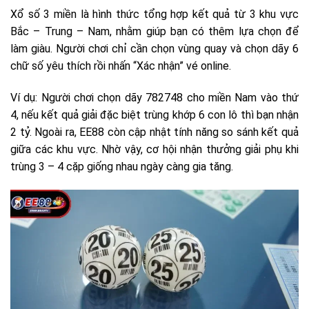
Xổ số 3 miền là hình thức tổng hợp kết quả từ 3 khu vực
Bắc – Trung – Nam, nhằm giúp bạn có thêm lựa chọn để
làm giàu. Người chơi chỉ cần chọn vùng quay và chọn dãy 6
chữ số yêu thích rồi nhấn “Xác nhận” vé online.
Ví dụ: Người chơi chọn dãy 782748 cho miền Nam vào thứ
4, nếu kết quả giải đặc biệt trùng khớp 6 con lô thì bạn nhận
2 tỷ. Ngoài ra, EE88 còn cập nhật tính năng so sánh kết quả
giữa các khu vực. Nhờ vậy, cơ hội nhận thưởng giải phụ khi
trùng 3 – 4 cặp giống nhau ngày càng gia tăng.