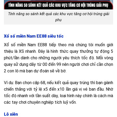
Tính năng so sánh kết quả các khu vực tăng cơ hội trúng giải
phụ
Xổ số miền Nam EE88 siêu tốc
Xổ số miền Nam EE88 tiếp theo mà chúng tôi muốn giới
thiệu là XS nhanh. Đây là hình thức quay thưởng tự động 5
phút/lần dành cho những người yêu thích tốc độ. Mỗi vòng
quay sử dụng dãy từ 00 đến 99 nên người chơi chỉ cần chọn
2 con lô mà bạn dự đoán sẽ về bờ.
Ví dụ: Bạn chọn cặp 68, nếu kết quả quay trúng thì bạn giành
chiến thắng với tỷ lệ x5 đến x10 lần giá vị vé ban đầu. Nhờ
tốc độ nhanh với tần suất dày, loại hình này chính là cách mà
các tay chơi chuyên nghiệp tích luỹ vốn.
Lô xiên