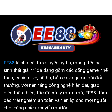
EE88
là nhà cái trực tuyến uy tín, mang đến hệ
sinh thái giải trí đa dạng gồm các cổng game: thể
thao, casino live, nổ hũ, bắn cá và game bài đổi
thưởng. Với nền tảng công nghệ hiện đại, giao
diện thân thiện, tốc độ xử lý mượt mà, EE88 đảm
bảo trải nghiệm an toàn và tiện lợi cho mọi người
chơi cùng nhiều khuyến mãi lớn.