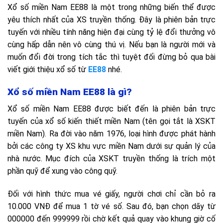
Xổ số miền Nam EE88 là một trong những biến thể được
yêu thích nhất của XS truyền thống. Đây là phiên bản trực
tuyến với nhiều tính năng hiện đại cùng tỷ lệ đổi thưởng vô
cùng hấp dẫn nên vô cùng thú vị. Nếu bạn là người mới và
muốn đổi đời trong tích tắc thì tuyệt đối đừng bỏ qua bài
viết giới thiệu xổ số từ
EE88
nhé.
Xổ số miền Nam EE88 là gì?
Xổ số miền Nam EE88 được biết đến là phiên bản trực
tuyến của xổ số kiến thiết miền Nam (tên gọi tắt là XSKT
miền Nam). Ra đời vào năm 1976, loại hình được phát hành
bởi các công ty XS khu vực miền Nam dưới sự quản lý của
nhà nước. Mục đích của XSKT truyền thống là trích một
phần quỹ để xung vào công quỹ.
Đối với hình thức mua vé giấy, người chơi chỉ cần bỏ ra
10.000 VNĐ để mua 1 tờ vé số. Sau đó, bạn chọn dãy từ
000000 đến 999999 rồi chờ kết quả quay vào khung giờ cố