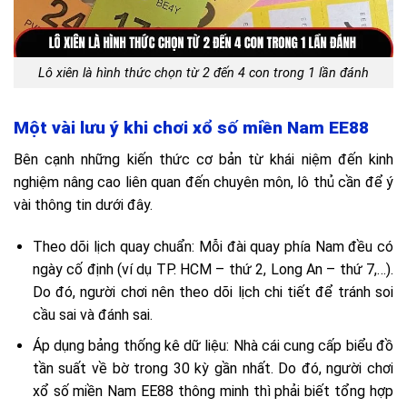
Lô xiên là hình thức chọn từ 2 đến 4 con trong 1 lần đánh
Một vài lưu ý khi chơi xổ số miền Nam EE88
Bên cạnh những kiến thức cơ bản từ khái niệm đến kinh
nghiệm nâng cao liên quan đến chuyên môn, lô thủ cần để ý
vài thông tin dưới đây.
Theo dõi lịch quay chuẩn: Mỗi đài quay phía Nam đều có
ngày cố định (ví dụ TP. HCM – thứ 2, Long An – thứ 7,…).
Do đó, người chơi nên theo dõi lịch chi tiết để tránh soi
cầu sai và đánh sai.
Áp dụng bảng thống kê dữ liệu: Nhà cái cung cấp biểu đồ
tần suất về bờ trong 30 kỳ gần nhất. Do đó, người chơi
xổ số miền Nam EE88 thông minh thì phải biết tổng hợp