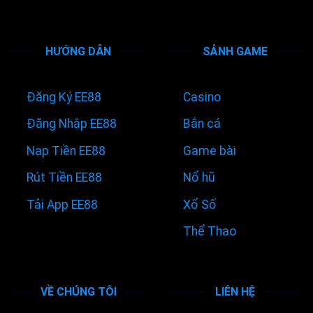
HƯỚNG DẪN
SẢNH GAME
Đăng Ký EE88
Casino
Đăng Nhập EE88
Bắn cá
Nạp Tiền EE88
Game bài
Rút Tiền EE88
Nổ hũ
Tải App EE88
Xổ Số
Thể Thao
VỀ CHÚNG TÔI
LIÊN HỆ