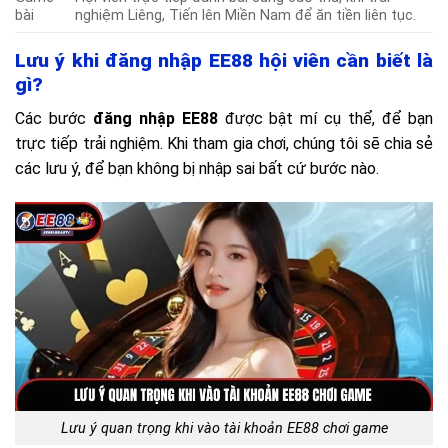
bài
nghiệm Liêng, Tiến lên Miền Nam để ăn tiền liên tục.
Lưu ý khi đăng nhập EE88 hội viên cần biết là
gì?
Các bước
đăng nhập EE88
được bật mí cụ thể, để bạn
trực tiếp trải nghiệm. Khi tham gia chơi, chúng tôi sẽ chia sẻ
các lưu ý, để bạn không bị nhập sai bất cứ bước nào.
Lưu ý quan trọng khi vào tài khoản EE88 chơi game