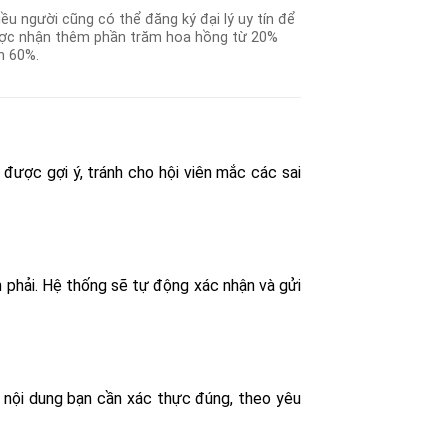
ều người cũng có thể đăng ký đại lý uy tín để
ợc nhận thêm phần trăm hoa hồng từ 20%
n 60%.
được gợi ý, tránh cho hội viên mắc các sai
n phải. Hệ thống sẽ tự động xác nhận và gửi
là nội dung bạn cần xác thực đúng, theo yêu