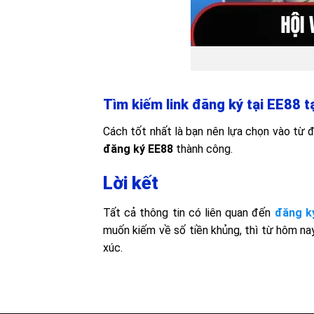
Tìm kiếm link đăng ký tại EE88 t
Cách tốt nhất là bạn nên lựa chọn vào từ đ
đăng ký EE88
thành công.
Lời kết
Tất cả thông tin có liên quan đến
đăng k
muốn kiếm về số tiền khủng, thì từ hôm n
xúc.