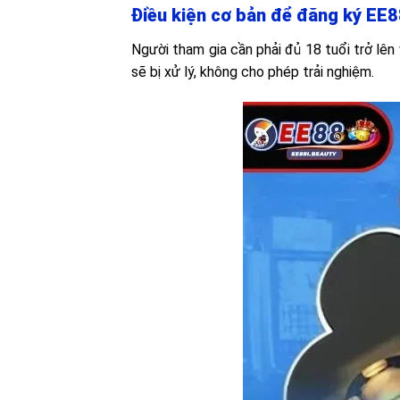
Điều kiện cơ bản để đăng ký EE
Người tham gia cần phải đủ 18 tuổi trở lên 
sẽ bị xử lý, không cho phép trải nghiệm.