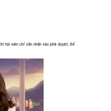
thì hội viên chỉ cần nhấn vào phê duyệt, để