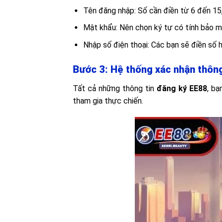
Tên đăng nhập: Số cần điền từ 6 đến 15,
Mật khẩu: Nên chọn ký tự có tính bảo m
Nhập số điện thoại: Các bạn sẽ điền số h
Bước 3: Hệ thống xác nhận thông
Tất cả những thông tin
đăng ký EE88
, bạ
tham gia thực chiến.