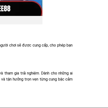
a người chơi sẽ được cung cấp, cho phép bạn
à tham gia trải nghiệm. Dành cho những ai
c và tận hưởng trọn vẹn từng cung bậc cảm