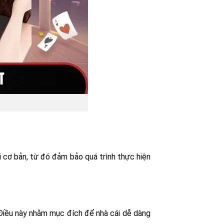
i cơ bản, từ đó đảm bảo quá trình thực hiện
 Điều này nhằm mục đích để nhà cái dễ dàng