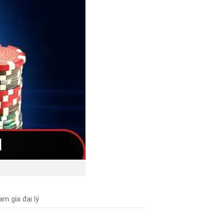
am gia đại lý