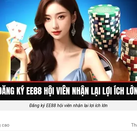
Đăng ký EE88 hội viên nhận lại lợi ích lớn
g cao
Th