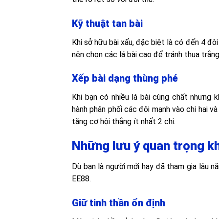
Kỹ thuật tan bài
Khi sở hữu bài xấu, đặc biệt là có đến 4 đô
nên chọn các lá bài cao để tránh thua trắn
Xếp bài dạng thùng phé
Khi bạn có nhiều lá bài cùng chất nhưng k
hành phân phối các đôi mạnh vào chi hai và
tăng cơ hội thắng ít nhất 2 chi.
Những lưu ý quan trọng kh
Dù bạn là người mới hay đã tham gia lâu năm
EE88.
Giữ tinh thần ổn định