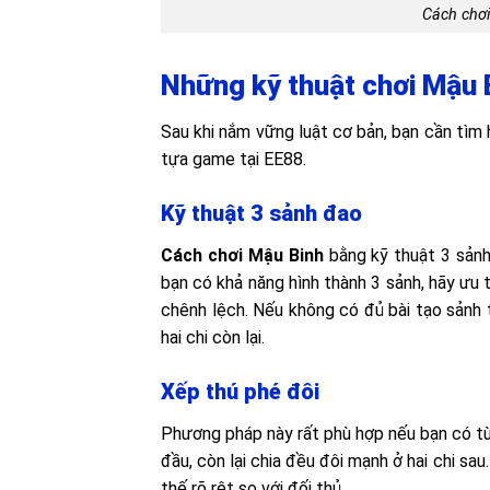
Cách chơi
Những kỹ thuật chơi Mậu 
Sau khi nắm vững luật cơ bản, bạn cần tìm 
tựa game tại EE88.
Kỹ thuật 3 sảnh đao
Cách chơi Mậu Binh
bằng kỹ thuật 3 sảnh
bạn có khả năng hình thành 3 sảnh, hãy ưu
chênh lệch. Nếu không có đủ bài tạo sảnh t
hai chi còn lại.
Xếp thú phé đôi
Phương pháp này rất phù hợp nếu bạn có từ 
đầu, còn lại chia đều đôi mạnh ở hai chi sau
thế rõ rệt so với đối thủ.