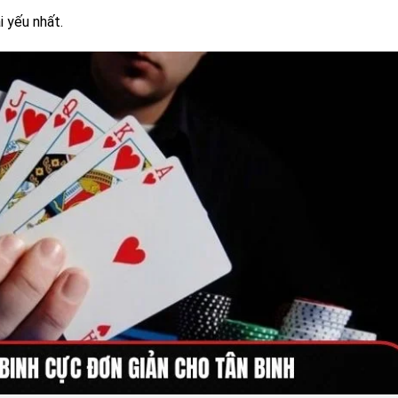
i yếu nhất.