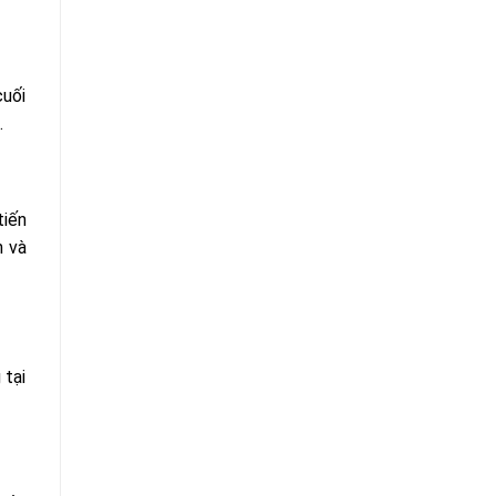
cuối
.
tiến
n và
 tại