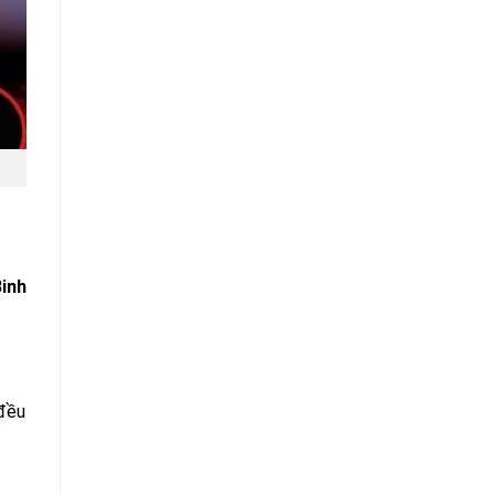
inh
 đều