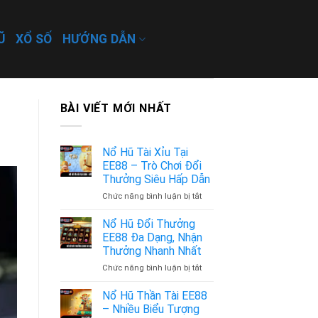
Ũ
XỔ SỐ
HƯỚNG DẪN
BÀI VIẾT MỚI NHẤT
Nổ Hũ Tài Xỉu Tại
EE88 – Trò Chơi Đổi
Thưởng Siêu Hấp Dẫn
Chức năng bình luận bị tắt
ở
Nổ
Hũ
Nổ Hũ Đổi Thưởng
Tài
EE88 Đa Dạng, Nhận
Xỉu
Thưởng Nhanh Nhất
Tại
Chức năng bình luận bị tắt
ở
EE88
Nổ
–
Hũ
Trò
Nổ Hũ Thần Tài EE88
Đổi
Chơi
– Nhiều Biểu Tượng
Thưởng
Đổi