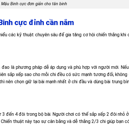
 Mậu Binh cực đơn giản cho tân binh
Binh cực đỉnh cần nắm
hiểu các kỹ thuật chuyên sâu để gia tăng cơ hội chiến thắng khi 
 đao là phương pháp dễ áp dụng và phù hợp với người mới. Nếu
 tiên sắp xếp sao cho mỗi chi đều có sức mạnh tương đối, không
hì nên chọn giữ lại bài mạnh nhất ở chi đầu và dùng bài trung bì
3 đến 4 đôi trong bộ bài. Người chơi có thể sắp xếp 2 đôi nhỏ ở
. Chiến thuật này tạo sự cân bằng và dễ thắng 2/3 chi giúp bạn có