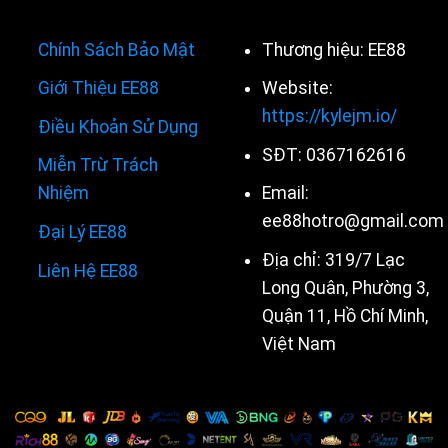
Chính Sách Bảo Mật
Thương hiệu: EE88
Giới Thiệu EE88
Website:
https://kylejm.io/
Điều Khoản Sử Dụng
SĐT: 0367162616
Miễn Trừ Trách
Nhiệm
Email:
ee88hotro@gmail.com
Đại Lý EE88
Địa chỉ: 319/7 Lạc
Liên Hệ EE88
Long Quân, Phường 3,
Quận 11, Hồ Chí Minh,
Việt Nam