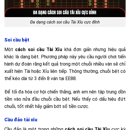
Đa dạng cách soi cầu Tài Xỉu cực đỉnh
Soi cầu bệt
Một
cách soi cầu Tài Xỉu
khá đơn giản nhưng hiệu quả
khác là dạng bệt. Phương pháp này yêu cầu người chơi tiến
hành dự đoán rằng kết quả trong một chuỗi nhiều ván sẽ chỉ
xuất hiện Tài hoặc Xỉu liên tiếp. Thông thường, chuỗi bệt có
thể kéo dài từ 3 đến 8 ván tại EE88.
Để tối đa hóa cơ hội chiến thắng, anh em nên tập trung dồn
tiền vào nửa đầu chuỗi cầu bệt. Nếu thấy có dấu hiệu đứt
chuỗi, tốt nhất hãy giảm bớt số tiền cược.
Cầu đảo tài xỉu
Cầu đảo là một trong những
cách soi cầu Tài Xỉu
cực kỳ