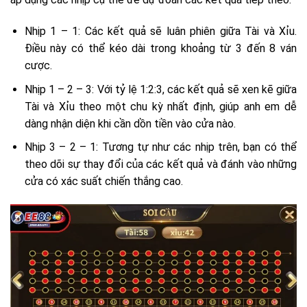
Nhịp 1 – 1: Các kết quả sẽ luân phiên giữa Tài và Xỉu.
Điều này có thể kéo dài trong khoảng từ 3 đến 8 ván
cược.
Nhịp 1 – 2 – 3: Với tỷ lệ 1:2:3, các kết quả sẽ xen kẽ giữa
Tài và Xỉu theo một chu kỳ nhất định, giúp anh em dễ
dàng nhận diện khi cần dồn tiền vào cửa nào.
Nhịp 3 – 2 – 1: Tương tự như các nhịp trên, bạn có thể
theo dõi sự thay đổi của các kết quả và đánh vào những
cửa có xác suất chiến thắng cao.