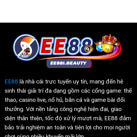
EE88
là nhà cái trực tuyến uy tín, mang đến hệ
sinh thái giải trí đa dạng gồm các cổng game: thể
thao, casino live, nổ hũ, bắn cá và game bài đổi
thưởng. Với nền tảng công nghệ hiện đại, giao
diện thân thiện, tốc độ xử lý mượt mà, EE88 đảm
bảo trải nghiệm an toàn và tiện lợi cho mọi người
chơi cùng nhiều khuyến mãi lớn.